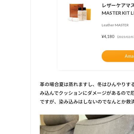
レザーケアマス
MASTER KIT L
Leather MASTER
¥4,180
（2023/02/0
Am
革の場合夏は蒸れますし、冬はひんやりす
み込んでクッションにダメージがあるので
ですが、染み込みはしないのでなんとか救