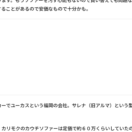
ります。もうソファーを汚す心配もないので買い替えても問題
することがあるので安価なもので十分かも。
カーでユーカスという福岡の会社。サレナ（旧アルマ）という
、カリモクのカウチソファーは定価で約６０万くらいしていた