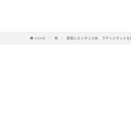
HOME
車
新型シエンタ１０系 ラゲッジマットを